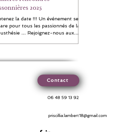
ssonnières 2025
etenez la date !!! Un événement se
are pour tous les passionnés de la
usthésie … Rejoignez-nous aux
ières Rencontres...
Contact
06 48 59 13 92
priscillia.lambert18@gmail.com