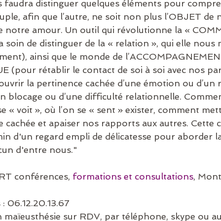
us faudra distinguer quelques éléments pour compren
uple, afin que l’autre, ne soit non plus l’OBJET de 
e notre amour. Un outil qui révolutionne la « C
 soin de distinguer de la « relation », qui elle nous
chement), ainsi que le monde de l’ACCOMPAGNEM
pour rétablir le contact de soi à soi avec nos pa
uvrir la pertinence cachée d’une émotion ou d’un r
un blocage ou d’une difficulté relationnelle. Comme
se « voit », où l’on se « sent » exister, comment me
ce cachée et apaiser nos rapports aux autres. Cette
min d'un regard empli de délicatesse pour aborder la 
cun d'entre nous."
ERT conférences, 
formations et consultations
, Mont
: 06.12.20.13.67
 maïeusthésie sur RDV, par téléphone, skype ou au 