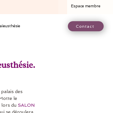
Espace membre
aïeusthésie
Contact
usthésie.
palais des 
otte le 
lors du 
SALON 
qui se déroulera 