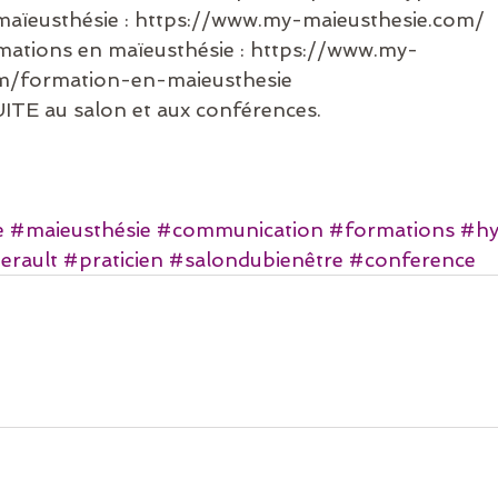
 maïeusthésie : https://www.my-maieusthesie.com/
rmations en maïeusthésie : https://www.my-
om/formation-en-maieusthesie
E au salon et aux conférences.
e
#maieusthésie
#communication
#formations
#hy
erault
#praticien
#salondubienêtre
#conference