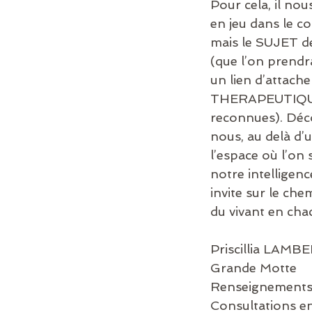
Pour cela, il no
en jeu dans le co
mais le SUJET d
(que l’on prendra
un lien d’atta
THERAPEUTIQUE (
reconnues). Déco
nous, au delà d’
l’espace où l’on 
notre intelligen
invite sur le che
du vivant en cha
Priscillia LAMB
Grande Motte
Renseignements 
Consultations en