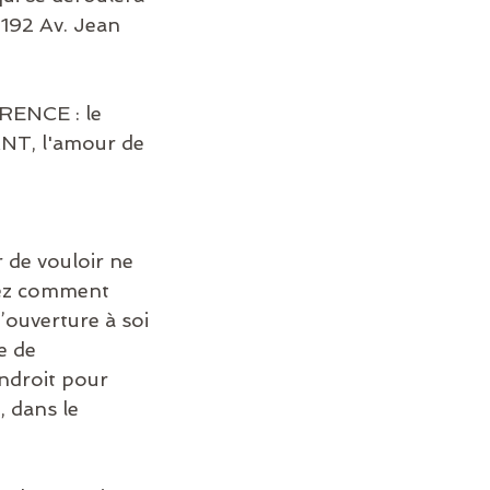
(192 Av. Jean 
ENCE : le 
, l'amour de 
r de vouloir ne 
vrez comment 
ouverture à soi 
e de 
ndroit pour 
, dans le 