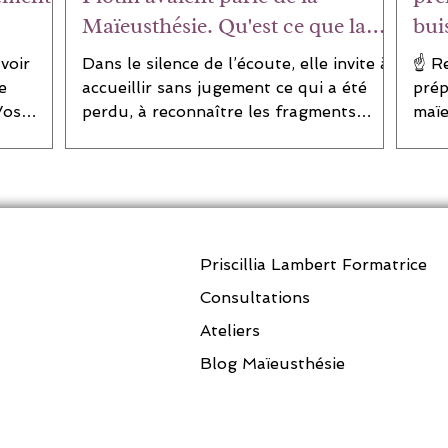
Maïeusthésie. Qu'est ce que la
bui
maïeusthésie ?
voir
Dans le silence de l’écoute, elle invite à
☝️ R
e
accueillir sans jugement ce qui a été
prép
Vos
perdu, à reconnaître les fragments
maïe
..
dispersés du soi, comme
prem
Priscillia Lambert Formatrice
Consultations
Ateliers
Blog Maïeusthésie