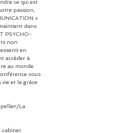
dre ce qui est 
notre passion, 
OMMUNICATION » 
 maintient dans 
ENT PSYCHO-
rts non 
essenti en 
nt accéder à 
ttre au monde 
 conférence vous 
vie et la grâce 
pellier/La 
cabinet. 