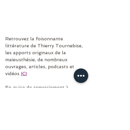
Retrouvez la foisonnante 
littérature de Thierry Tournebise, 
les apports originaux de la 
maïeusthésie, de nombreux 
ouvrages, articles, podcasts et 
vidéos 
ICI
En guise de remerciement à 
Thierry Tournebise pour son 
oeuvre magnifique, je terminerai 
par cette citation d' 
Henri Bergson 
(philosophe - 1859-1941)
Des grands hommes :